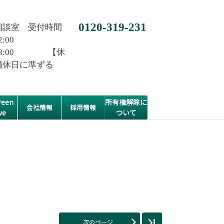
0120-319-231
相談室 受付時間
2:00
0~18:00 【休
舗休日に準ずる
een
所有権解除に
会社情報
採用情報
ve
ついて
次のページ