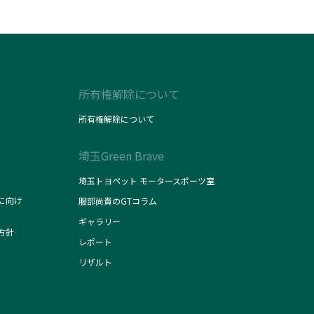
所有権解除について
所有権解除について
埼玉Green Brave
埼玉トヨペット モータースポーツ室
に向け
服部尚貴のGTコラム
ギャラリー
方針
レポート
リザルト