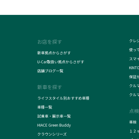
お店を探す
クレ
使っ
新車拠点からさがす
スマ
U-Car取扱い拠点からさがす
KINT
店舗ブログ一覧
保証
クル
新車を探す
クル
ライフスタイル別おすすめ車種
車種一覧
点検
試乗車・展示車一覧
車検
HIACE Green Buddy
１２
クラウンシリーズ