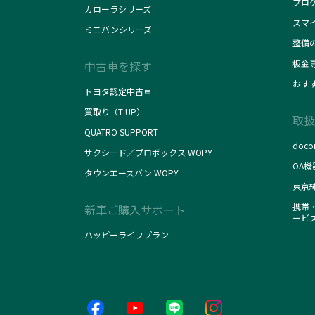
プロ
カローラシリーズ
スマ
ミニバンシリーズ
整備
板金
中古車を探す
おす
トヨタ認定中古車
買取り（T-UP）
取扱
QUATRO SUPPORT
doc
サクシード／プロボックス WOPY
OA機
タウンエースバン WOPY
東京
携帯・
新車ご購入サポート
ービ
ハッピーライフプラン