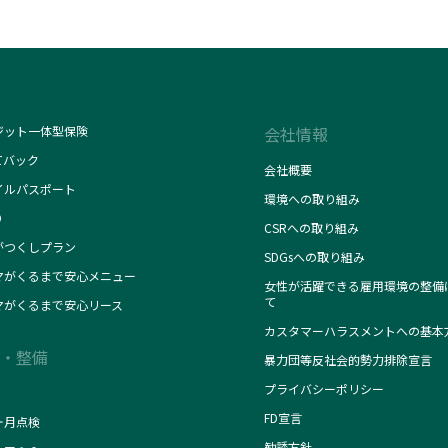
ジット一体型保険
会社情報
てバック
会社概要
イルパスポート
環境への取り組み
O
CSRへの取り組み
がつくしプラン
SDGsへの取り組み
マがくるまで安心メニュー
女性が活躍できる雇用環境の整備
て
マがくるまで安心リース
カスタマーハラスメントへの基本
・整備
暴力団等反社会的勢力排除宣言
プライバシーポリシー
FD宣言
ヶ月点検
勧誘方針