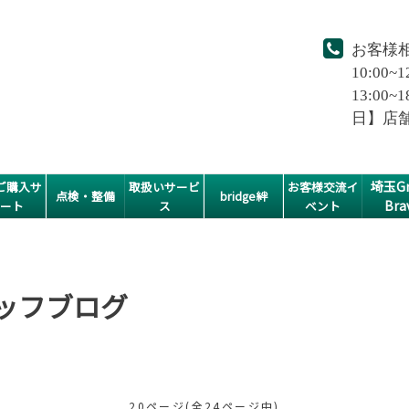
お客様
10:00~1
13:0
日】店
埼玉Gr
ご購入サ
取扱いサービ
お客様交流イ
点検・整備
bridge絆
Bra
ポート
ス
ベント
スタッフブログ
20ページ(全24ページ中)