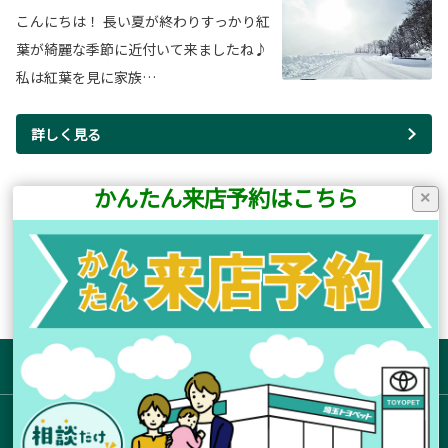
こんにちは！ 長い夏が終わりすっかり紅
葉が綺麗な季節に近付いて来ましたね♪
私は紅葉を見に家族…
詳しく見る
かんたん来店予約はこちら
×
17ページ(全22ページ中)
前のページ
次のページ
サイトマップ
お店を探す