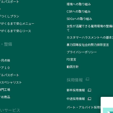
イルパスポート
環境への取り組み
O
CSRへの取り組み
がつくしプラン
SDGsへの取り組み
マがくるまで安心メニュー
女性が活躍できる雇用環境の整備
て
マがくるまで安心リース
カスタマーハラスメントへの基本
・整備
暴力団等反社会的勢力排除宣言
プライバシーポリシー
FD宣言
ヶ月点検
勧誘方針
ケア１０
イルパスポート
採用情報
のスペシャリスト
専門工場
新卒採用情報
すめ商品
中途採用情報
パート・アルバイト採用情報
いサービス