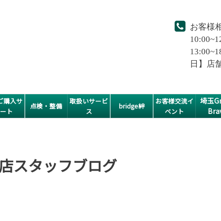
お客様
10:00~1
13:0
日】店
埼玉Gr
ご購入サ
取扱いサービ
お客様交流イ
点検・整備
bridge絆
Bra
ポート
ス
ベント
店スタッフブログ