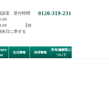
0120-319-231
相談室 受付時間
2:00
0~18:00 【休
舗休日に準ずる
een
所有権解除に
会社情報
採用情報
ve
ついて