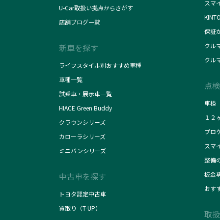
スマ
U-Car取扱い拠点からさがす
KINT
店舗ブログ一覧
保証
クル
新車を探す
クル
ライフスタイル別おすすめ車種
車種一覧
点検
試乗車・展示車一覧
車検
HIACE Green Buddy
１２
クラウンシリーズ
プロ
カローラシリーズ
スマ
ミニバンシリーズ
整備
板金
中古車を探す
おす
トヨタ認定中古車
買取り（T-UP）
取扱