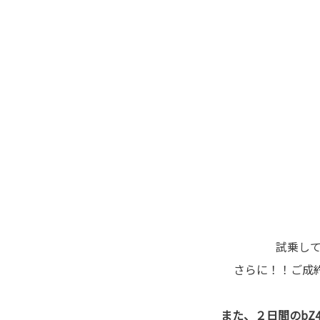
試乗し
さらに！！ご成
また、２日間のb