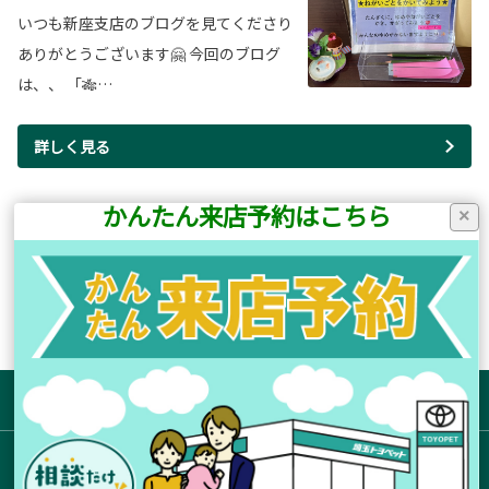
いつも新座支店のブログを見てくださり
ありがとうございます🤗 今回のブログ
は、、 「🎋…
詳しく見る
かんたん来店予約はこちら
×
1ページ(全29ページ中)
前のページ
次のページ
サイトマップ
お店を探す