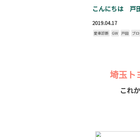
こんにちは 戸
2019.04.17
愛車診断
GW
戸田
ブロ
皆様
埼玉ト
これから、皆
イベント