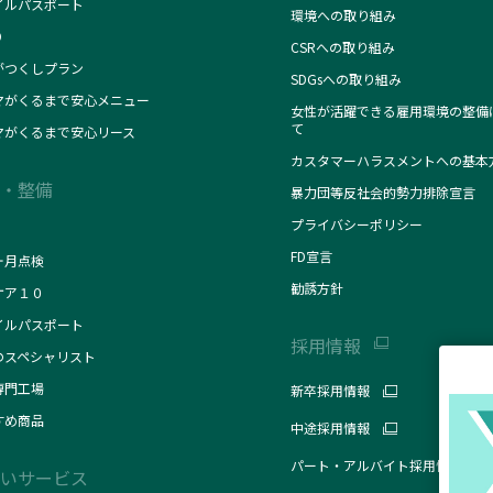
イルパスポート
環境への取り組み
O
CSRへの取り組み
がつくしプラン
SDGsへの取り組み
マがくるまで安心メニュー
女性が活躍できる雇用環境の整備
て
マがくるまで安心リース
カスタマーハラスメントへの基本
・整備
暴力団等反社会的勢力排除宣言
プライバシーポリシー
FD宣言
ヶ月点検
勧誘方針
ケア１０
イルパスポート
採用情報
のスペシャリスト
専門工場
新卒採用情報
すめ商品
中途採用情報
パート・アルバイト採用情報
いサービス