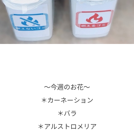
～今週のお花～
＊カーネーション
＊バラ
＊アルストロメリア