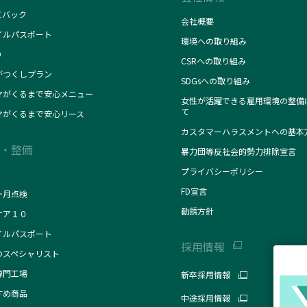
てバック
会社概要
イルパスポート
環境への取り組み
O
CSRへの取り組み
がつくしプラン
SDGsへの取り組み
マがくるまで安心メニュー
女性が活躍できる雇用環境の整備
て
マがくるまで安心リース
カスタマーハラスメントへの基本
・整備
暴力団等反社会的勢力排除宣言
プライバシーポリシー
FD宣言
ヶ月点検
勧誘方針
ケア１０
イルパスポート
採用情報
のスペシャリスト
専門工場
新卒採用情報
すめ商品
中途採用情報