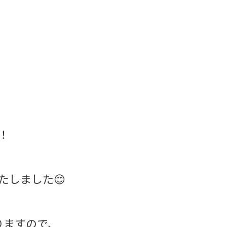
！
、
たしました😊
りますので、