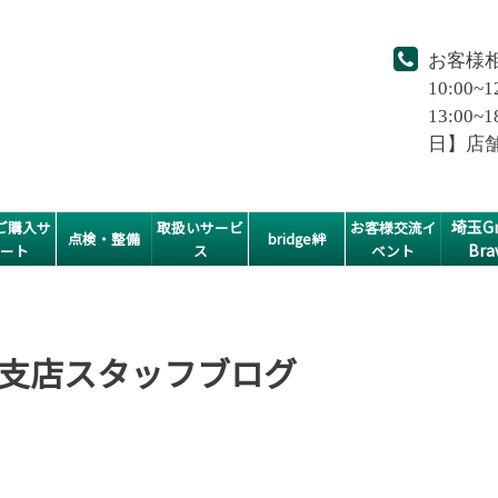
お客様
10:00~1
13:0
日】店
埼玉Gr
ご購入サ
取扱いサービ
お客様交流イ
点検・整備
bridge絆
Bra
ポート
ス
ベント
支店スタッフブログ