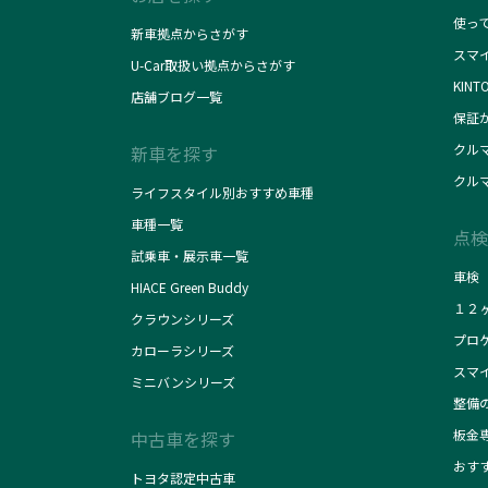
使っ
新車拠点からさがす
スマ
U-Car取扱い拠点からさがす
KINT
店舗ブログ一覧
保証
クル
新車を探す
クル
ライフスタイル別おすすめ車種
車種一覧
点検
試乗車・展示車一覧
車検
HIACE Green Buddy
１２
クラウンシリーズ
プロ
カローラシリーズ
スマ
ミニバンシリーズ
整備
板金
中古車を探す
おす
トヨタ認定中古車