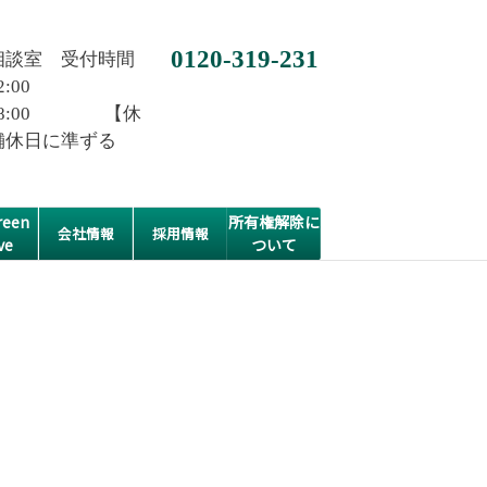
0120-319-231
相談室 受付時間
2:00
0~18:00 【休
舗休日に準ずる
een
所有権解除に
会社情報
採用情報
ve
ついて