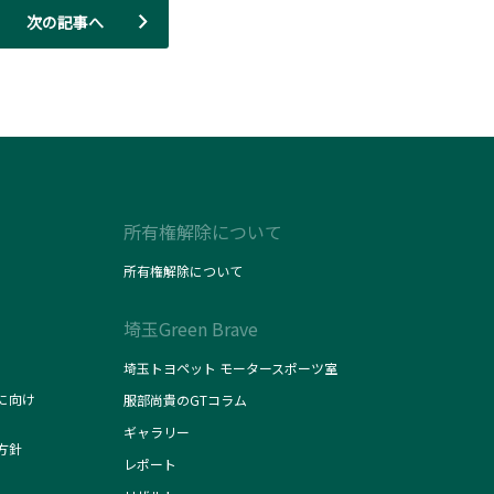
次の記事へ
所有権解除について
所有権解除について
埼玉Green Brave
埼玉トヨペット モータースポーツ室
に向け
服部尚貴のGTコラム
ギャラリー
方針
レポート