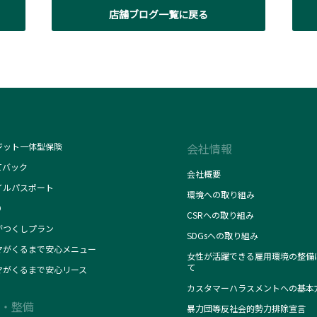
店舗ブログ一覧に戻る
ジット一体型保険
会社情報
てバック
会社概要
イルパスポート
環境への取り組み
O
CSRへの取り組み
がつくしプラン
SDGsへの取り組み
マがくるまで安心メニュー
女性が活躍できる雇用環境の整備
て
マがくるまで安心リース
カスタマーハラスメントへの基本
・整備
暴力団等反社会的勢力排除宣言