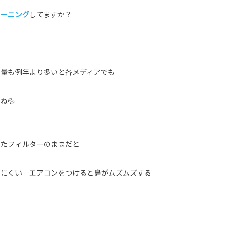
リーニング
してますか？
散量も例年より多いと各メディアでも
ね💦
いたフィルターのままだと
出にくい エアコンをつけると鼻がムズムズする