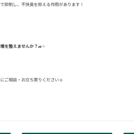
分で抑制し、不快臭を抑える作用があります！
環境を整えませんか？
🚙✨
店にご相談・お立ち寄りください☺