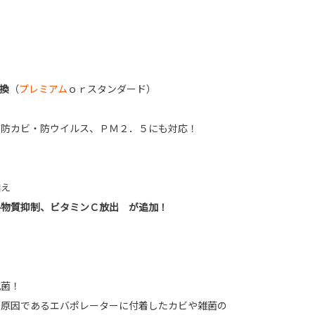
換
（
プレミアム
ｏｒスタンダード）
・防カビ・防ウイルス、ＰＭ２．５にも対応！
加え
ル物質抑制、ビタミンＣ放出 が追加！
抗菌！
の原因であるエバポレーターに付着したカビや雑菌の