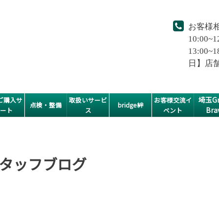
お客様
10:00~1
13:0
日】店
埼玉Gr
ご購入サ
取扱いサービ
お客様交流イ
点検・整備
bridge絆
Bra
ポート
ス
ベント
タッフブログ