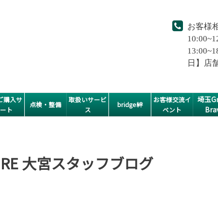
お客様
10:00~1
13:0
日】店
埼玉Gr
ご購入サ
取扱いサービ
お客様交流イ
点検・整備
bridge絆
Bra
ポート
ス
ベント
STORE 大宮スタッフブログ