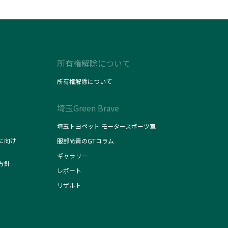
所有権解除について
所有権解除について
埼玉Green Brave
埼玉トヨペット モータースポーツ室
に向け
服部尚貴のGTコラム
ギャラリー
方針
レポート
リザルト