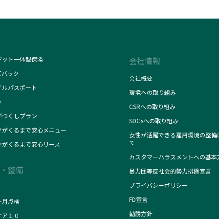
ジット一体型保険
会社情報
てバック
会社概要
イルパスポート
環境への取り組み
O
CSRへの取り組み
がつくしプラン
SDGsへの取り組み
マがくるまで安心メニュー
女性が活躍できる雇用環境の整備
て
マがくるまで安心リース
カスタマーハラスメントへの基本
・整備
暴力団等反社会的勢力排除宣言
プライバシーポリシー
FD宣言
ヶ月点検
勧誘方針
ケア１０