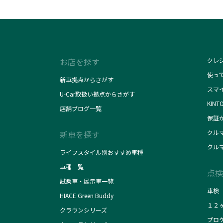
お店を探す
クレ
使っ
新車拠点からさがす
スマ
U-Car取扱い拠点からさがす
KINT
店舗ブログ一覧
保証
クル
新車を探す
クル
ライフスタイル別おすすめ車種
車種一覧
点検
試乗車・展示車一覧
車検
HIACE Green Buddy
１２
クラウンシリーズ
プロ