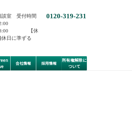
0120-319-231
相談室 受付時間
2:00
0~18:00 【休
舗休日に準ずる
een
所有権解除に
会社情報
採用情報
ve
ついて