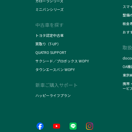
カローラシリーズ
スマ
ミニバンシリーズ
整備
板金
中古車を探す
おす
トヨタ認定中古車
買取り（T-UP）
取扱
QUATRO SUPPORT
doc
サクシード／プロボックス WOPY
OA機
タウンエースバン WOPY
東京
携帯・
新車ご購入サポート
ービ
ハッピーライフプラン