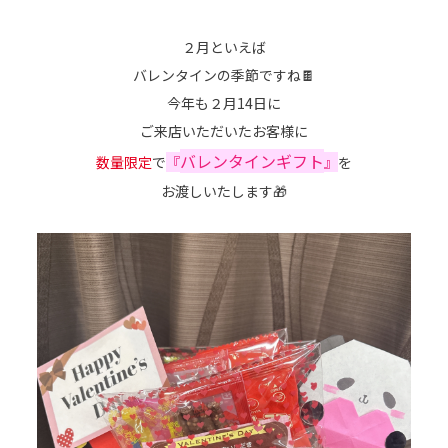
２月といえば
バレンタインの季節ですね🍫
今年も２月14日に
ご来店いただいたお客様に
バレンタインギフト
数量限定
で
『
』
を
お渡しいたします🎁