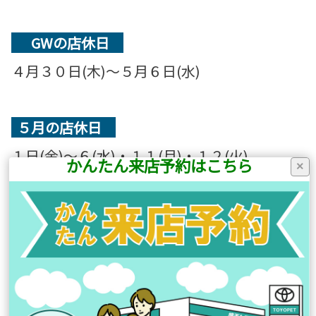
GWの店休日
４月３０日(木)～５月６日(水)
５月の店休日
１日(金)～６(水)・１１(月)・１２(火)
かんたん来店予約はこちら
×
１８(月)・２５(月)
前の記事へ
次の記事へ