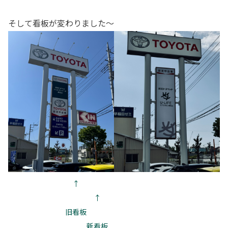
そして看板が変わりました～
↑
↑
旧看板
新看板