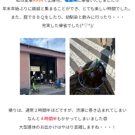
私は愛車
RAV4
で
出身地、
福島県
に帰省いたしました🍑
年末年始ぶりに親戚と集まることができ、とても楽しい時間でした。
また、庭でＢＢＱをしたり、幼馴染と飲みに行ったり・・・
充実した帰省でした(^▽^)/
帰りは、通常２時間半ほどですが、渋滞に巻き込まれてしまい
なんと
４時間半
もかかってしまいました😨
大型連休のお出かけはやはり混雑しますね・・・！