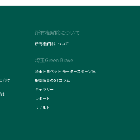
所有権解除について
所有権解除について
埼玉Green Brave
埼玉トヨペット モータースポーツ室
に向け
服部尚貴のGTコラム
ギャラリー
方針
レポート
リザルト