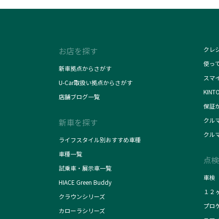
お店を探す
クレ
使っ
新車拠点からさがす
スマ
U-Car取扱い拠点からさがす
KINT
店舗ブログ一覧
保証
クル
新車を探す
クル
ライフスタイル別おすすめ車種
車種一覧
点検
試乗車・展示車一覧
車検
HIACE Green Buddy
１２
クラウンシリーズ
プロ
カローラシリーズ