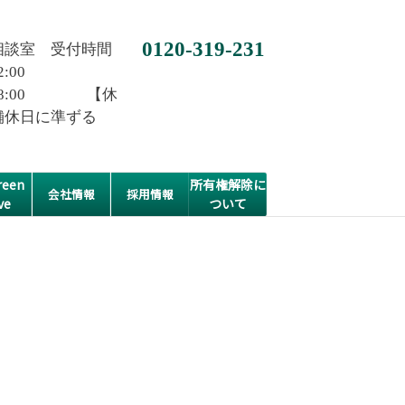
0120-319-231
相談室 受付時間
2:00
0~18:00 【休
舗休日に準ずる
een
所有権解除に
会社情報
採用情報
ve
ついて