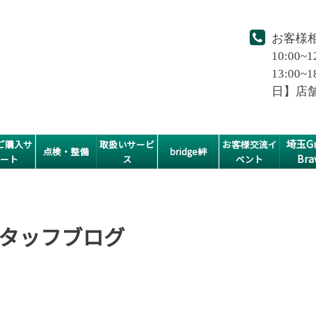
お客様
10:00~1
13:0
日】店
埼玉Gr
ご購入サ
取扱いサービ
お客様交流イ
点検・整備
bridge絆
Bra
ポート
ス
ベント
タッフブログ