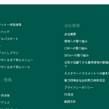
ジット一体型保険
会社情報
てバック
会社概要
イルパスポート
環境への取り組み
O
CSRへの取り組み
がつくしプラン
SDGsへの取り組み
マがくるまで安心メニュー
女性が活躍できる雇用環境の整備
て
マがくるまで安心リース
カスタマーハラスメントへの基本
・整備
暴力団等反社会的勢力排除宣言
プライバシーポリシー
FD宣言
ヶ月点検
勧誘方針
ケア１０