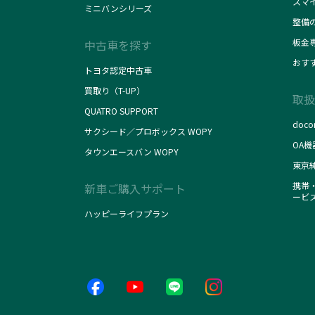
スマ
ミニバンシリーズ
整備
板金
中古車を探す
おす
トヨタ認定中古車
買取り（T-UP）
取扱
QUATRO SUPPORT
doc
サクシード／プロボックス WOPY
OA機
タウンエースバン WOPY
東京
携帯・
新車ご購入サポート
ービ
ハッピーライフプラン