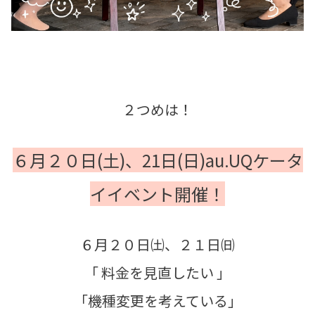
２つめは！
６月２０日(土)、21日(日)au.UQケータ
イイベント開催！
６月２０日㈯、２１日㈰
「 料金を見直したい 」
「機種変更を考えている」