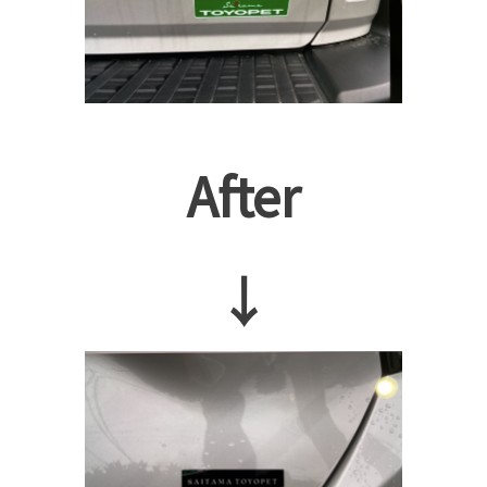
After
↓