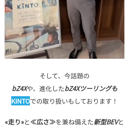
そして、今話題の
bZ4X
や、進化した
bZ4Xツーリングも
KINTO
での取り扱いもしております！
«走り»
と
≪広さ≫
を兼ね備えた
新型BEV
と