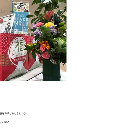
袋をお渡し致しました😍
、🙈💕