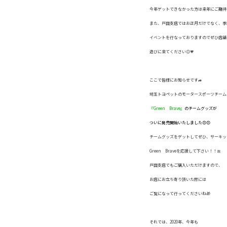
今年ゲットできなかった方は来年にご期待
また、戸田支店ではお正月だけでなく、季
イベントを行なっておりますのでぜひ店舗
遊びに来てください😊💗
ここで皆様にお知らせです🚙
埼玉トヨペットのモータースポーツチーム
『Green Brave』
のチームグッズが
ついに発売開始いたしました😍😍
チームグッズをゲットしてぜひ、サーキッ
Green Braveを応援して下さい！！🎀
戸田支店でもご購入いただけますので、
お店にお立ち寄り頂いた際には
ご覧になって行ってくださいね🎁
それでは、2020年、今年も