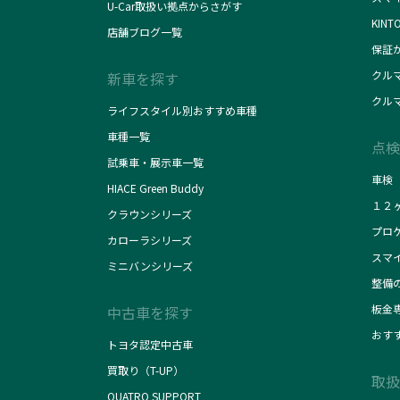
U-Car取扱い拠点からさがす
KINT
店舗ブログ一覧
保証
クル
新車を探す
クル
ライフスタイル別おすすめ車種
車種一覧
点検
試乗車・展示車一覧
車検
HIACE Green Buddy
１２
クラウンシリーズ
プロ
カローラシリーズ
スマ
ミニバンシリーズ
整備
板金
中古車を探す
おす
トヨタ認定中古車
買取り（T-UP）
取扱
QUATRO SUPPORT