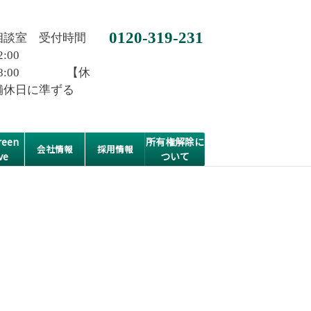
0120-319-231
相談室 受付時間
2:00
0~18:00 【休
舗休日に準ずる
een
所有権解除に
会社情報
採用情報
ve
ついて