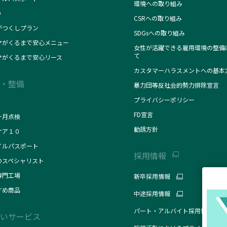
環境への取り組み
O
CSRへの取り組み
がつくしプラン
SDGsへの取り組み
マがくるまで安心メニュー
女性が活躍できる雇用環境の整備
て
マがくるまで安心リース
カスタマーハラスメントへの基本
・整備
暴力団等反社会的勢力排除宣言
プライバシーポリシー
FD宣言
ヶ月点検
勧誘方針
ケア１０
イルパスポート
採用情報
のスペシャリスト
専門工場
新卒採用情報
すめ商品
中途採用情報
パート・アルバイト採用情報
いサービス