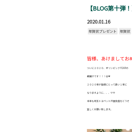
【BLOG第十弾
2020.01.16
年賀状プレゼント
年賀状
皆様、あけましておめ
ついに２０２０、オリンピックYEARの
幕開けです！！！😃💗
２０２０年が皆様にとって良い１年に
なりますように、、、💛💚
本年も埼玉トヨペット戸田支店をどうぞ
宜しくお願い致します。