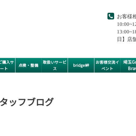
お客様
10:00~1
13:0
日】店
埼玉Gr
ご購入サ
取扱いサービ
お客様交流イ
点検・整備
bridge絆
Bra
ポート
ス
ベント
タッフブログ