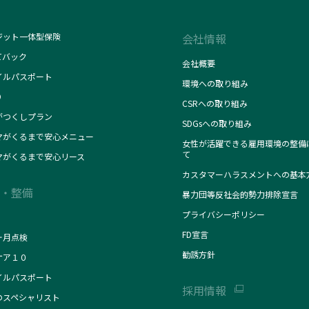
ジット一体型保険
会社情報
てバック
会社概要
イルパスポート
環境への取り組み
O
CSRへの取り組み
がつくしプラン
SDGsへの取り組み
マがくるまで安心メニュー
女性が活躍できる雇用環境の整備
て
マがくるまで安心リース
カスタマーハラスメントへの基本
・整備
暴力団等反社会的勢力排除宣言
プライバシーポリシー
FD宣言
ヶ月点検
勧誘方針
ケア１０
イルパスポート
採用情報
のスペシャリスト