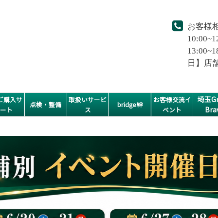
お客様
10:00~1
13:0
日】店
埼玉Gr
ご購入サ
取扱いサービ
お客様交流イ
点検・整備
bridge絆
Bra
ポート
ス
ベント