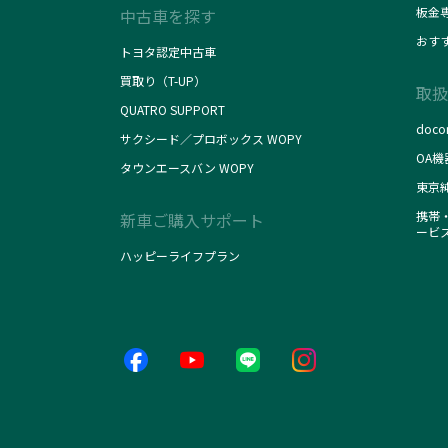
板金
中古車を探す
おす
トヨタ認定中古車
買取り（T-UP）
取扱
QUATRO SUPPORT
doc
サクシード／プロボックス WOPY
OA機
タウンエースバン WOPY
東京
携帯・
新車ご購入サポート
ービ
ハッピーライフプラン