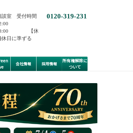
0120-319-231
相談室 受付時間
2:00
0~18:00 【休
舗休日に準ずる
een
所有権解除に
会社情報
採用情報
ve
ついて