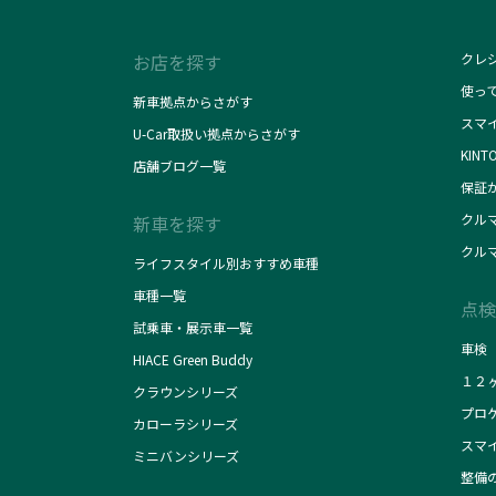
お店を探す
クレ
使っ
新車拠点からさがす
スマ
U-Car取扱い拠点からさがす
KINT
店舗ブログ一覧
保証
クル
新車を探す
クル
ライフスタイル別おすすめ車種
車種一覧
点検
試乗車・展示車一覧
車検
HIACE Green Buddy
１２
クラウンシリーズ
プロ
カローラシリーズ
スマ
ミニバンシリーズ
整備