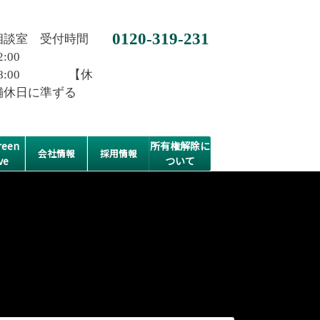
0120-319-231
相談室 受付時間
2:00
0~18:00 【休
舗休日に準ずる
een
所有権解除に
会社情報
採用情報
ve
ついて