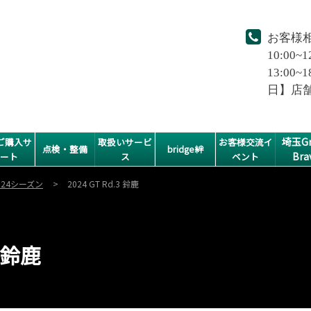
お客様
10:00~1
13:0
日】店
埼玉Gr
ご購入サ
取扱いサービ
お客様交流イ
点検・整備
bridge絆
Bra
ポート
ス
ベント
024シーズン
2024 GT Rd.3 鈴鹿
3 鈴鹿