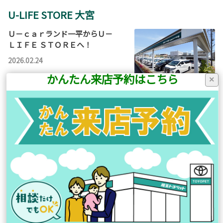
U-LIFE STORE 大宮
Ｕ－ｃａｒランド一平からＵ－
ＬＩＦＥ ＳＴＯＲＥへ！
2026.02.24
かんたん来店予約はこちら
×
みなさまこんにちは！ 埼玉トヨペッ
ト一平大宮店、 ボルダリング部部
長兼 サウナ部部長兼 キャ…
この記事を読む
U-LIFE STORE 大宮の在庫を見る