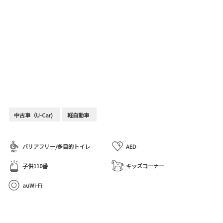
中古車（U-Car)
軽自動車
バリアフリー/多目的トイレ
AED
子供110番
キッズコーナー
auWi-Fi