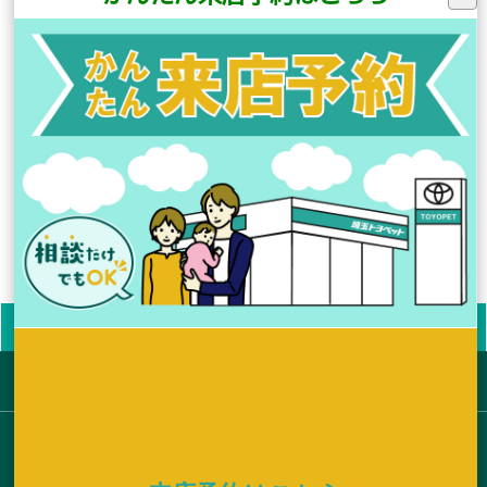
す。
■車両本体価格にはオプション価格は含まれていません。
■保険料、税金（除く消費税）、登録料等の諸費用は別途申し受けます。
■自動車リサイクル法の施行により、リサイクル料金が別途必要となります。
■ボディカラーおよび内装色は撮影および表示画面の関係で実際の色とは異なって見
えることがあります。また、実車においてもご覧になる環境（屋内外、光の角度等）
により、ボディカラーの見え方は異なります。
■写真は機能説明のために各ランプを点灯させたものです。実際の走行状態を示す
ものではありません。
■写真は機能説明のためにボディの一部を切断したカットモデルです。
■画面はハメ込み合成です。画面はイメージで実際とは異なる場合があります。
■一部の写真は合成・イメージです。
試乗予約
商談予約
入庫予約
お問い合わせ
来店予約
サイトマップ
お店を探す