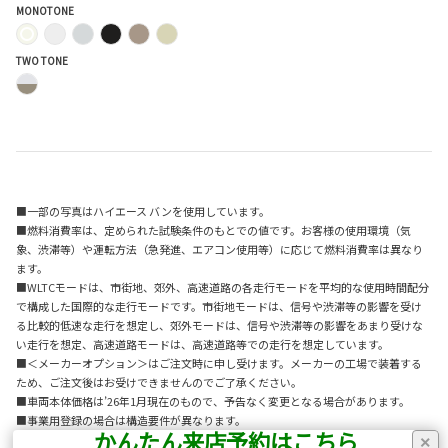
MONOTONE
TWO TONE
■一部の写真はハイエース バンを使用しています。
■燃料消費率は、定められた試験条件のもとでの値です。お客様の使用環境（気
象、渋滞等）や運転方法（急発進、エアコン使用等）に応じて燃料消費率は異なり
ます。
■WLTCモードは、市街地、郊外、高速道路の各走行モードを平均的な使用時間配分
で構成した国際的な走行モードです。市街地モードは、信号や渋滞等の影響を受け
る比較的低速な走行を想定し、郊外モードは、信号や渋滞等の影響をあまり受けな
い走行を想定、高速道路モードは、高速道路等での走行を想定しています。
■＜メーカーオプション＞はご注文時に申し受けます。メーカーの工場で装着する
ため、ご注文後はお受けできませんのでご了承ください。
■車両本体価格は’26年1月現在のもので、予告なく変更となる場合があります。
■事業用登録の場合は構造要件が異なります。
かんたん来店予約はこちら
■車両本体価格はスペアタイヤ（車両装着タイヤ）、タイヤ交換用工具付の価格で
×