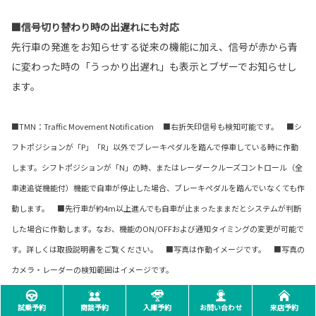
■信号切り替わり時の出遅れにも対応
先行車の発進をお知らせする従来の機能に加え、信号が赤から青
に変わった時の「うっかり出遅れ」も表示とブザーでお知らせし
ます。
■TMN：Traffic Movement Notification ■右折矢印信号も検知可能です。 ■シ
フトポジションが「P」「R」以外でブレーキペダルを踏んで停車している時に作動
します。シフトポジションが「N」の時、またはレーダークルーズコントロール（全
車速追従機能付）機能で自車が停止した場合、ブレーキペダルを踏んでいなくても作
動します。 ■先行車が約4m以上進んでも自車が止まったままだとシステムが判断
した場合に作動します。なお、機能のON/OFFおよび通知タイミングの変更が可能で
す。詳しくは取扱説明書をご覧ください。 ■写真は作動イメージです。 ■写真の
カメラ・レーダーの検知範囲はイメージです。
試乗予約
商談予約
入庫予約
お問い合わせ
来店予約