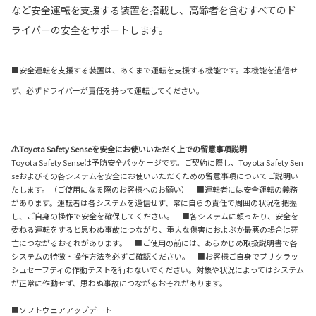
など安全運転を支援する装置を搭載し、高齢者を含むすべてのド
ライバーの安全をサポートします。
■安全運転を支援する装置は、あくまで運転を支援する機能です。本機能を過信せ
ず、必ずドライバーが責任を持って運転してください。
⚠Toyota Safety Senseを安全にお使いいただく上での留意事項説明
Toyota Safety Senseは予防安全パッケージです。ご契約に際し、Toyota Safety Sen
seおよびその各システムを安全にお使いいただくための留意事項についてご説明い
たします。（ご使用になる際のお客様へのお願い） ■運転者には安全運転の義務
があります。運転者は各システムを過信せず、常に自らの責任で周囲の状況を把握
し、ご自身の操作で安全を確保してください。 ■各システムに頼ったり、安全を
委ねる運転をすると思わぬ事故につながり、重大な傷害におよぶか最悪の場合は死
亡につながるおそれがあります。 ■ご使用の前には、あらかじめ取扱説明書で各
システムの特徴・操作方法を必ずご確認ください。 ■お客様ご自身でプリクラッ
シュセーフティの作動テストを行わないでください。対象や状況によってはシステム
が正常に作動せず、思わぬ事故につながるおそれがあります。
■ソフトウェアアップデート