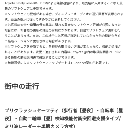
Toyota Safety Senseは、DCMによる無線通信により、販売店に入庫することなく最
新のソフトウェアに更新できます。
※ソフトウェアの更新がある場合、ディスプレイオーディオに通知画面が表示されま
す。画面の指示に従ってすみやかに更新してください。
※お客様の安全や車両の保安基準に関わる重大なソフトウェア更新が必要になった
場合には、お客様の更新の許諾の有無にかかわらず、自動でソフトウェア更新を行
うことがあります。また、この場合にお客様が許諾していなかった他の機能も含め
て最新バージョンに更新される場合があります。
※ソフトウェアを更新すると、各機能の取り扱い方法が変わったり、機能が追加さ
れることがあります。変更・追加された内容は、toyota.jp内の取扱説明書ページに
ある最新の取扱説明書で確認することができます。
※無線通信によるソフトウェアアップデートはT-Connect契約が必要です。
街中の走行
プリクラッシュセーフティ（歩行者［昼夜］・自転車［昼
夜］・自動二輪車［昼］検知機能付衝突回避支援タイプ/
ミリ波レーダー＋単眼カメラ方式）