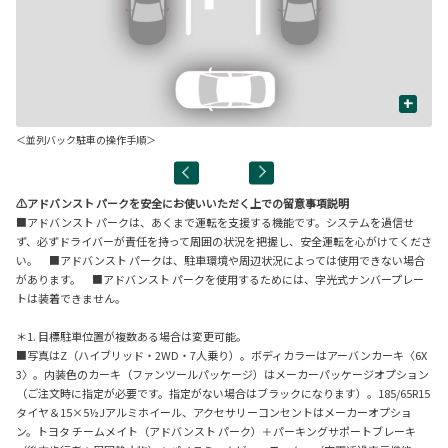
+
＜並列バック駐車の操作手順＞
⚠アドバンスト パークを安全にお使いいただく上での留意事項説明
■アドバンスト パークは、あくまで運転を支援する機能です。システムを過信せ
ず、必ずドライバーが責任を持って周囲の状況を把握し、安全運転を心がけてくださ
い。 ■アドバンスト パークは、駐車環境や周辺状況によっては使用できない場合
があります。 ■アドバンスト パークを使用するためには、字光式ナンバープレー
トは装着できません。
＊1. 目標駐車位置が複数ある場合は変更可能。
■写真はZ（ハイブリッド・2WD・7人乗り）。ボディカラーはアーバンカーキ〈6X
3〉。内装色のカーキ（ファンツールパッケージ）はメーカーパッケージオプション
（ご注文時に指定が必要です。指定がない場合はブラックになります）。185/65R15
タイヤ＆15×5½Jアルミホイール、アクセサリーコンセントはメーカーオプショ
ン。トヨタ チームメイト（アドバンスト パーク）＋パーキングサポートブレーキ