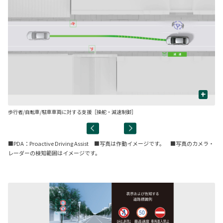
+
歩行者/自転車/駐車車両に対する支援［操舵・減速制御］
先
■PDA：Proactive Driving Assist ■写真は作動イメージです。 ■写真のカメラ・
レーダーの検知範囲はイメージです。