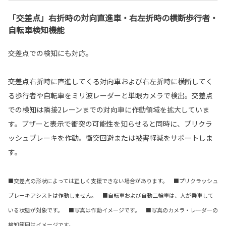
「交差点」右折時の対向直進車・右左折時の横断歩行者・
自転車検知機能
交差点での検知にも対応。
交差点右折時に直進してくる対向車および右左折時に横断してく
る歩行者や自転車をミリ波レーダーと単眼カメラで検出。交差点
での検知は隣接2レーンまでの対向車に作動領域を拡大していま
す。ブザーと表示で衝突の可能性を知らせると同時に、プリクラ
ッシュブレーキを作動。衝突回避または被害軽減をサポートしま
す。
■交差点の形状によっては正しく支援できない場合があります。 ■プリクラッシュ
ブレーキアシストは作動しません。 ■自転車および自動二輪車は、人が乗車して
いる状態が対象です。 ■写真は作動イメージです。 ■写真のカメラ・レーダーの
検知範囲はイメージです。