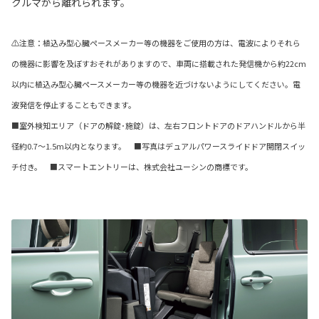
クルマから離れられます。
⚠注意：植込み型心臓ペースメーカー等の機器をご使用の方は、電波によりそれら
の機器に影響を及ぼすおそれがありますので、車両に搭載された発信機から約22cm
以内に植込み型心臓ペースメーカー等の機器を近づけないようにしてください。電
波発信を停止することもできます。
■室外検知エリア（ドアの解錠･施錠）は、左右フロントドアのドアハンドルから半
径約0.7～1.5m以内となります。 ■写真はデュアルパワースライドドア開閉スイッ
チ付き。 ■スマートエントリーは、株式会社ユーシンの商標です。