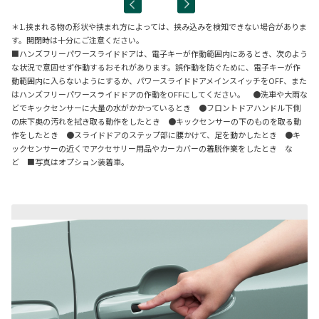
＊1.挟まれる物の形状や挟まれ方によっては、挟み込みを検知できない場合がありま
す。開閉時は十分にご注意ください。
■ハンズフリーパワースライドドアは、電子キーが作動範囲内にあるとき、次のよう
な状況で意図せず作動するおそれがあります。誤作動を防ぐために、電子キーが作
動範囲内に入らないようにするか、パワースライドドアメインスイッチをOFF、また
はハンズフリーパワースライドドアの作動をOFFにしてください。 ●洗車や大雨な
どでキックセンサーに大量の水がかかっているとき ●フロントドアハンドル下側
の床下奥の汚れを拭き取る動作をしたとき ●キックセンサーの下のものを取る動
作をしたとき ●スライドドアのステップ部に腰かけて、足を動かしたとき ●キ
ックセンサーの近くでアクセサリー用品やカーカバーの着脱作業をしたとき な
ど ■写真はオプション装着車。