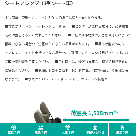
シートアレンジ（3列シート車）
＊1. 荷室中央部付近。 ＊2. E-Fourの場合は525mmとなります。
■写真はサードシートアレンジモード時。 ■センター席に座る場合は、必ず左右
席の位置をそろえて乗車してください。 ■自転車や小物類は大きさや形状によって
積載できない場合やご注意いただきたい項目があります。 ■標準状態以外のシー
トアレンジにすると走行できない場合や、ご注意いただきたい項目があります。必
ず取扱説明書をご覧ください。 ■走行時には、後方視界確保、荷物の転倒防止に
ご留意ください。 ■数値はトヨタ自動車（株）測定値。測定箇所により数値は異
なります。 ■写真はZ（ハイブリッド・2WD）。オプション装着車。
試乗予約
商談予約
入庫予約
お問い合わせ
来店予約