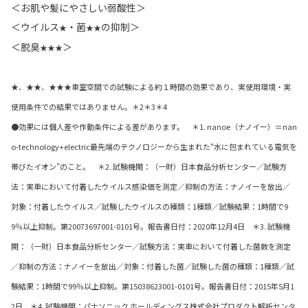
＜お肌や髪にやさしい弱酸性＞
＜ウイルス
・菌
の抑制＞
★
★★
＜脱臭
＞
★★★
★、★★、★★★車室空間での試験による約１時間の効果であり、実使用環境・実
使用条件での結果ではありません。＊2＊3＊4
●効果には個人差や作動条件による差があります。 ＊1. nanoe（ナノイー）＝nan
o-technology+electric最先端のテクノロジーから生まれた“水に包まれている電気を
帯びたイオン”のこと。 ＊2. 試験機関：（一財）日本食品分析センター／試験方
法：実車において付着したウイルス感染価を測定／抑制の方法：ナノイーを放出／
対象：付着したウイルス／試験したウイルスの種類：1種類／試験結果：1時間で9
9％以上抑制。第20073697001-0101号。報告書日付：2020年12月4日 ＊3. 試験機
関：（一財）日本食品分析センター／試験方法：実車において付着した菌数を測定
／抑制の方法：ナノイーを放出／対象：付着した菌／試験した菌の種類：1種類／試
験結果：1時間で99％以上抑制。第15038623001-0101号。報告書日付：2015年5月1
2日 ＊4. 試験機関：パナソニック ホールディングス株式会社プロダクト解析センタ