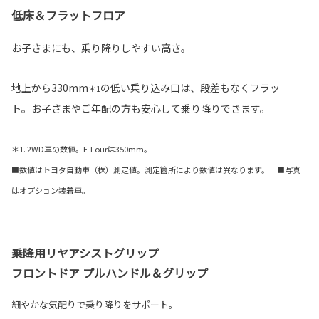
低床＆フラットフロア
お子さまにも、乗り降りしやすい高さ。
地上から330mm
の低い乗り込み口は、段差もなくフラッ
＊1
ト。お子さまやご年配の方も安心して乗り降りできます。
＊1. 2WD車の数値。E-Fourは350mm。
■数値はトヨタ自動車（株）測定値。測定箇所により数値は異なります。 ■写真
はオプション装着車。
乗降用リヤアシストグリップ
フロントドア プルハンドル＆グリップ
細やかな気配りで乗り降りをサポート。