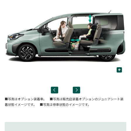
+
大
■写真はオプション装着車。 ■写真は販売店装着オプションのジュニアシート装
着状態イメージです。 ■写真は停車状態のイメージです。