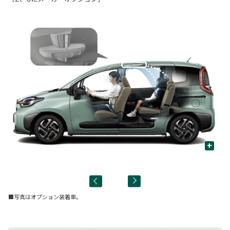
+
フ
■写真はオプション装着車。