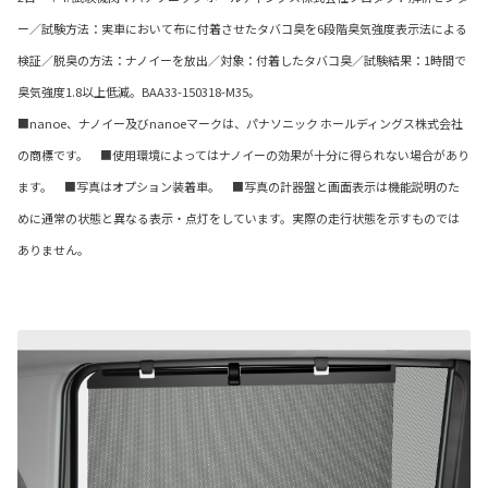
ー／試験方法：実車において布に付着させたタバコ臭を6段階臭気強度表示法による
検証／脱臭の方法：ナノイーを放出／対象：付着したタバコ臭／試験結果：1時間で
臭気強度1.8以上低減。BAA33-150318-M35。
■nanoe、ナノイー及びnanoeマークは、パナソニック ホールディングス株式会社
の商標です。 ■使用環境によってはナノイーの効果が十分に得られない場合があり
ます。 ■写真はオプション装着車。 ■写真の計器盤と画面表示は機能説明のた
めに通常の状態と異なる表示・点灯をしています。実際の走行状態を示すものでは
ありません。